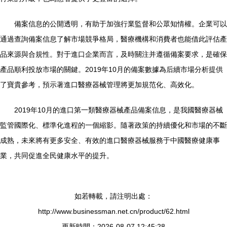
備案信息的公開透明，有助于加強行業監督和公眾知情權。企業可以
通過查詢備案信息了解市場競爭格局，醫療機構和消費者也能借此評估產
品來源與合規性。對于進口企業而言，及時關注并遵循備案要求，是確保
產品順利投放市場的關鍵。2019年10月的備案數據為后續市場分析提供
了寶貴參考，預示著進口醫療器械管理將更加規范化、高效化。
2019年10月的進口第一類醫療器械產品備案信息，是我國醫療器械
監管國際化、標準化進程的一個縮影。隨著政策的持續優化和市場的不斷
成熟，未來將有更多安全、有效的進口醫療器械服務于中國醫療健康事
業，共同促進全民健康水平的提升。
如若轉載，請注明出處：
http://www.businessman.net.cn/product/62.html
更新時間：2026-08-07 12:45:28