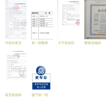
幫廚食帶打
入駐海南金
器械產業發
萬只 邯鄲
造西南最大
鹿工業園
展報告 中
日產量位居
蝦類產品生
共繪第一類
醫醫療器械
第一 第一
產基地，并
醫療器械發
進入發展新
類醫療器械
布局第一類
展新藍圖
階段，第一
醫療器械新
類醫療器械
河南恒春堂
第一類醫療
天宇射線防
醫療器械經
賽道
成關鍵驅動
藥業 專注
器械 基礎
護手套 第
營許可證辦
力
第一類醫療
保障與科學
一類醫療器
理指南及三
器械，守護
監管下的入
械備案與榮
類證照案例
健康每一步
門級醫療產
譽資質全解
解析
品
析
瑞雪脫脂棉
廈門第一類
球——專業
醫療器械產