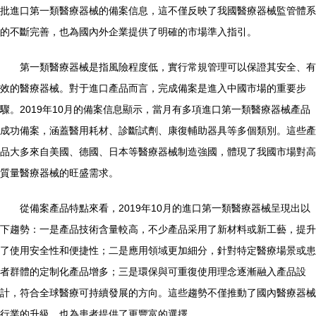
批進口第一類醫療器械的備案信息，這不僅反映了我國醫療器械監管體系
的不斷完善，也為國內外企業提供了明確的市場準入指引。
第一類醫療器械是指風險程度低，實行常規管理可以保證其安全、有
效的醫療器械。對于進口產品而言，完成備案是進入中國市場的重要步
驟。2019年10月的備案信息顯示，當月有多項進口第一類醫療器械產品
成功備案，涵蓋醫用耗材、診斷試劑、康復輔助器具等多個類別。這些產
品大多來自美國、德國、日本等醫療器械制造強國，體現了我國市場對高
質量醫療器械的旺盛需求。
從備案產品特點來看，2019年10月的進口第一類醫療器械呈現出以
下趨勢：一是產品技術含量較高，不少產品采用了新材料或新工藝，提升
了使用安全性和便捷性；二是應用領域更加細分，針對特定醫療場景或患
者群體的定制化產品增多；三是環保與可重復使用理念逐漸融入產品設
計，符合全球醫療可持續發展的方向。這些趨勢不僅推動了國內醫療器械
行業的升級，也為患者提供了更豐富的選擇。