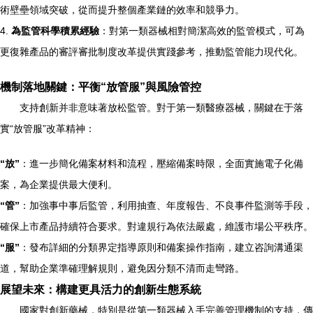
術壁壘領域突破，從而提升整個產業鏈的效率和競爭力。
4.
為監管科學積累經驗
：對第一類器械相對簡潔高效的監管模式，可為
更復雜產品的審評審批制度改革提供實踐參考，推動監管能力現代化。
機制落地關鍵：平衡“放管服”與風險管控
支持創新并非意味著放松監管。對于第一類醫療器械，關鍵在于落
實“放管服”改革精神：
“放”
：進一步簡化備案材料和流程，壓縮備案時限，全面實施電子化備
案，為企業提供最大便利。
“管”
：加強事中事后監管，利用抽查、年度報告、不良事件監測等手段，
確保上市產品持續符合要求。對違規行為依法嚴處，維護市場公平秩序。
“服”
：發布詳細的分類界定指導原則和備案操作指南，建立咨詢溝通渠
道，幫助企業準確理解規則，避免因分類不清而走彎路。
展望未來：構建更具活力的創新生態系統
國家對創新藥械，特別是從第一類器械入手完善管理機制的支持，傳