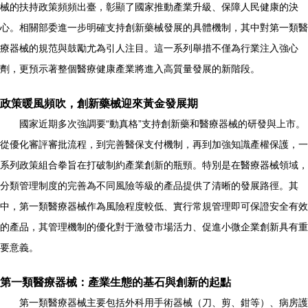
械的扶持政策頻頻出臺，彰顯了國家推動產業升級、保障人民健康的決
心。相關部委進一步明確支持創新藥械發展的具體機制，其中對第一類醫
療器械的規范與鼓勵尤為引人注目。這一系列舉措不僅為行業注入強心
劑，更預示著整個醫療健康產業將進入高質量發展的新階段。
政策暖風頻吹，創新藥械迎來黃金發展期
國家近期多次強調要“動真格”支持創新藥和醫療器械的研發與上市。
從優化審評審批流程，到完善醫保支付機制，再到加強知識產權保護，一
系列政策組合拳旨在打破制約產業創新的瓶頸。特別是在醫療器械領域，
分類管理制度的完善為不同風險等級的產品提供了清晰的發展路徑。其
中，第一類醫療器械作為風險程度較低、實行常規管理即可保證安全有效
的產品，其管理機制的優化對于激發市場活力、促進小微企業創新具有重
要意義。
第一類醫療器械：產業生態的基石與創新的起點
第一類醫療器械主要包括外科用手術器械（刀、剪、鉗等）、病房護