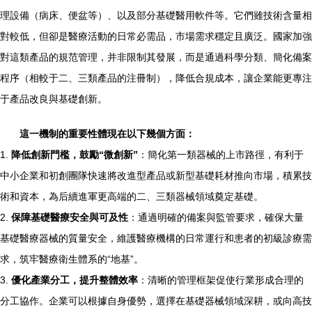
理設備（病床、便盆等）、以及部分基礎醫用軟件等。它們雖技術含量相
對較低，但卻是醫療活動的日常必需品，市場需求穩定且廣泛。國家加強
對這類產品的規范管理，并非限制其發展，而是通過科學分類、簡化備案
程序（相較于二、三類產品的注冊制），降低合規成本，讓企業能更專注
于產品改良與基礎創新。
這一機制的重要性體現在以下幾個方面：
1.
降低創新門檻，鼓勵“微創新”
：簡化第一類器械的上市路徑，有利于
中小企業和初創團隊快速將改進型產品或新型基礎耗材推向市場，積累技
術和資本，為后續進軍更高端的二、三類器械領域奠定基礎。
2.
保障基礎醫療安全與可及性
：通過明確的備案與監管要求，確保大量
基礎醫療器械的質量安全，維護醫療機構的日常運行和患者的初級診療需
求，筑牢醫療衛生體系的“地基”。
3.
優化產業分工，提升整體效率
：清晰的管理框架促使行業形成合理的
分工協作。企業可以根據自身優勢，選擇在基礎器械領域深耕，或向高技