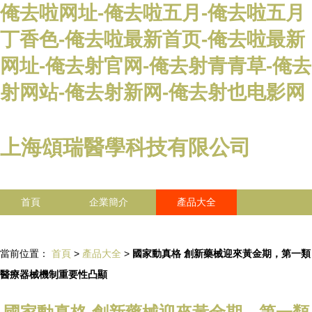
俺去啦网址-俺去啦五月-俺去啦五月
丁香色-俺去啦最新首页-俺去啦最新
网址-俺去射官网-俺去射青青草-俺去
射网站-俺去射新网-俺去射也电影网
上海頌瑞醫學科技有限公司
首頁
企業簡介
產品大全
聯系我們
企業信息
訪客留言
當前位置：
首頁
>
產品大全
>
國家動真格 創新藥械迎來黃金期，第一類
醫療器械機制重要性凸顯