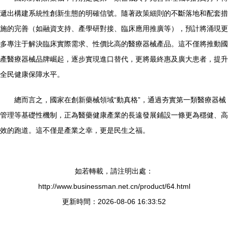
遞出構建系統性創新生態的明確信號。隨著政策細則的不斷落地和配套措
施的完善（如融資支持、產學研對接、臨床應用推廣等），預計將涌現更
多專注于解決臨床實際需求、性價比高的醫療器械產品。這不僅將推動國
產醫療器械品牌崛起，逐步實現進口替代，更將最終惠及廣大患者，提升
全民健康保障水平。
總而言之，國家在創新藥械領域“動真格”，通過夯實第一類醫療器械
管理等基礎性機制，正為醫藥健康產業的長遠發展鋪設一條更為穩健、高
效的跑道。這不僅是產業之幸，更是民生之福。
如若轉載，請注明出處：
http://www.businessman.net.cn/product/64.html
更新時間：2026-08-06 16:33:52