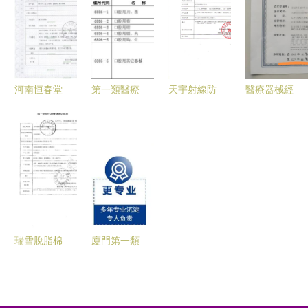
造西南最大
鹿工業園
展報告 中
日產量位居
蝦類產品生
共繪第一類
醫醫療器械
第一 第一
產基地，并
醫療器械發
進入發展新
類醫療器械
布局第一類
展新藍圖
階段，第一
醫療器械新
類醫療器械
河南恒春堂
第一類醫療
天宇射線防
醫療器械經
賽道
成關鍵驅動
藥業 專注
器械 基礎
護手套 第
營許可證辦
力
第一類醫療
保障與科學
一類醫療器
理指南及三
器械，守護
監管下的入
械備案與榮
類證照案例
健康每一步
門級醫療產
譽資質全解
解析
品
析
瑞雪脫脂棉
廈門第一類
球——專業
醫療器械產
護理，安心
品備案辦理
之選
指南 資料