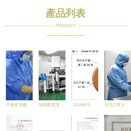
產品列表
PRODUCT
----------------
手握多項國
熱烈歡迎潔
2018年中
河北口罩日
家級專利，
欣醫療公司
國中醫醫療
產量突破千
幫廚食帶打
入駐海南金
器械產業發
萬只 邯鄲