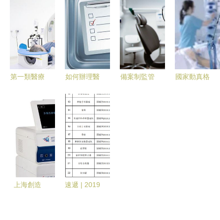
醫療器械
老年生活中
建 專業裝
療器械打造
好在哪？
的重要角色
飾工程打造
專業logo圖
優質展示空
片素材
間
第一類醫療
如何辦理醫
備案制監管
國家動真格
器械經營
療器械經營
下北京國產
創新藥械迎
無需備案，
許可證——
第一類醫療
來黃金期，
但需合規
兼談第一類
器械快速注
第一類醫療
醫療器械的
冊指南
器械機制重
備案管理
要性凸顯
上海創造
速遞 | 2019
全球首款多
年10月進口
管齊下消融
第一類醫療