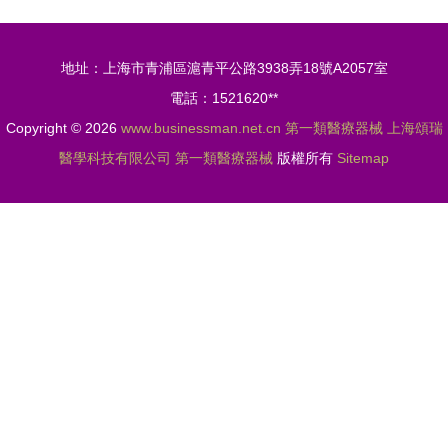
腫瘤的第一
器械產品備
類醫療器械
案信息概覽
地址：上海市青浦區滬青平公路3938弄18號A2057室
獲批上市
電話：1521620**
Copyright © 2026
www.businessman.net.cn
第一類醫療器械
上海頌瑞
醫學科技有限公司
第一類醫療器械
版權所有
Sitemap