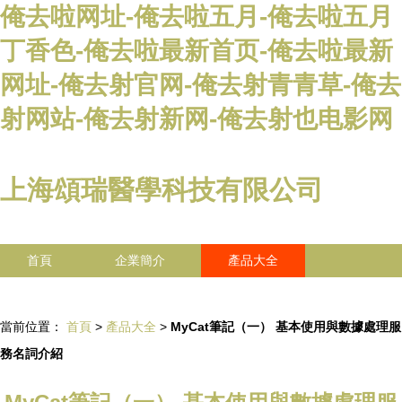
俺去啦网址-俺去啦五月-俺去啦五月
丁香色-俺去啦最新首页-俺去啦最新
网址-俺去射官网-俺去射青青草-俺去
射网站-俺去射新网-俺去射也电影网
上海頌瑞醫學科技有限公司
首頁
企業簡介
產品大全
聯系我們
企業信息
訪客留言
當前位置：
首頁
>
產品大全
>
MyCat筆記（一） 基本使用與數據處理服
務名詞介紹