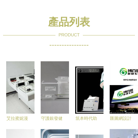
產品列表
PRODUCT
----------------
艾拉蜜妮漫
守護銀發健
筑本時代助
匯圖網設計
生活 | 探秘
康 第一類
力冰科醫療
懸賞平臺
德國第一類
醫療器械在
器械展臺搭
為第一類醫